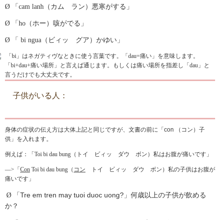
し
Ø
「
cam lanh
（カム ラン）悪寒がする」
ま
す
Ø
「
ho
（ホー）咳がでる」
。
Ø
「
bi ngua
（ビィッ グア）かゆい」
「
bi
」はネガティヴなときに使う言葉です。「
dau=
痛い」を意味します。
「
bi+dau+
痛い場所」と言えば通じます。もしくは痛い場所を指差し「
dau
」と
言うだけでも大丈夫です。
子供がいる人：
身体の症状
の伝え方は大体上記と同じですが、文書の前に「
con
（
コン）子
供
」を入れます。
例えば：
「
Toi bi dau bung
（トイ ビィッ ダウ ボン）私はお腹が痛いです」
―
>
「
Con
Toi bi dau bung
（
コン
トイ ビィッ ダウ ボン）私の子供はお腹が
痛いです」
Tre em tren may tuoi duoc uong?
Ø
「
」
何歳以上の子供が飲める
か？