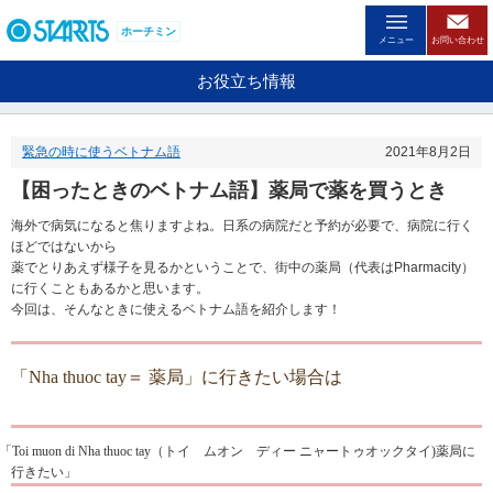
ペ
ー
ホーチミン
メニュー
お問い合わせ
ジ
内
お役立ち情報
を
移
動
緊急の時に使うベトナム語
2021年8月2日
す
る
【困ったときのベトナム語】薬局で薬を買うとき
た
め
海外で病気になると焦りますよね。日系の病院だと予約が必要で、病院に行く
の
ほどではないから
リ
薬でとりあえず様子を見るかということで、街中の薬局（代表はPharmacity）
ン
に行くこともあるかと思います。
ク
今回は、そんなときに使えるベトナム語を紹介します！
で
す
。
「
Nha thuoc tay
＝ 薬局」に行きたい場合は
ヘ
ッ
ダ
情
「
Toi muon di Nha thuoc tay
（トイ ムオン ディー ニャートゥオックタイ
)
薬局に
報
行きたい」
に