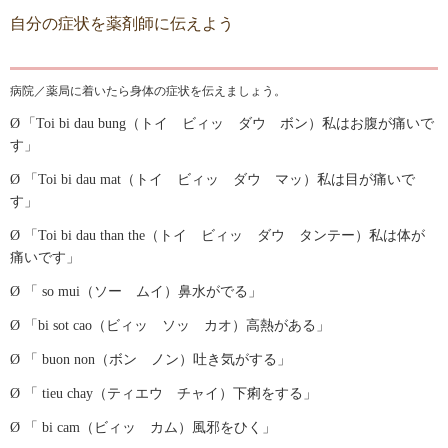
移
自分の症状を薬剤師に伝えよう
動
し
ま
病院／薬局に着いたら身体の症状を伝えましょう。
す
。
Ø
「
Toi bi dau bung
（トイ ビィッ ダウ ボン）私はお腹が痛いで
本
す」
文
に
Ø
「
Toi bi dau mat
（トイ ビィッ ダウ マッ）私は目が痛いで
移
す」
動
し
Ø
「
Toi bi dau than the
（トイ ビィッ ダウ タンテー）私は体が
ま
痛いです」
す
。
Ø
「
so mui
（ソー ムイ）鼻水がでる」
フ
ッ
Ø
「
bi sot cao
（ビィッ ソッ カオ）高熱がある」
タ
Ø
「
buon non
（ボン ノン）吐き気がする」
情
報
Ø
「
tieu chay
（ティエウ チャイ）下痢をする」
に
移
Ø
「
bi cam
（ビィッ カム）風邪をひく」
動