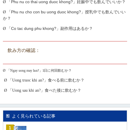
Phu nu co thai uong duoc khong?
Ø
「
」
妊娠中でも飲んでいいか？
Phu nu cho con bu uong duoc khong?
Ø
「
」
授乳中でも飲んでいい
か？
Co tac dung phu khong?
Ø
「
」
副作用はあるか？
飲み方の確認：
Ø
「
Ngay uong may l
an?
」
1
日に何回飲むか？
Ø
「
Uong truoc khi an?
」食べる前に飲むか？
Ø
「
Uong sau khi an?
」
食べた
後
に飲むか？
よく見られている記事